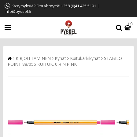
Kysymyksiä? Ota yhteyttä! +358 (0)41 435 5191 |
info@pyssel.fi
0
KIRJOITTAMINEN
Kynät
Kuitukärkikynät
STABILO
POINT 88/056 KUITUK. 0,4 N.PINK