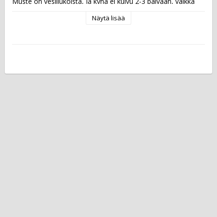
Muste on vesiliukoista, ja kynä ei kuivu 2-3 päivään, vaikka 
unohtaisit korkin auki. Korkki on ventiloitu.  ISCC PLUS -
Näytä lisää
sertifioidun kynän runko ja korkki on valmistettu vähintään 
90-prosenttisesti biopohjaisesta muovista, jota tuotetaan 
uusiutuvista raaka-aineista.  Musteen väri: neonpinkki Viivan 
leveys: 0,4 mm