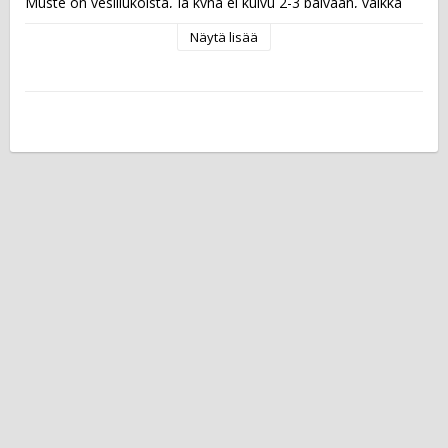
Muste on vesiliukoista, ja kynä ei kuivu 2-3 päivään, vaikka 
unohtaisit korkin auki. Korkki on ventiloitu.  ISCC PLUS -
Näytä lisää
sertifioidun kynän runko ja korkki on valmistettu vähintään 
90-prosenttisesti biopohjaisesta muovista, jota tuotetaan 
uusiutuvista raaka-aineista.  Musteen väri: männynvihreä 
Viivan leveys: 0,4 mm