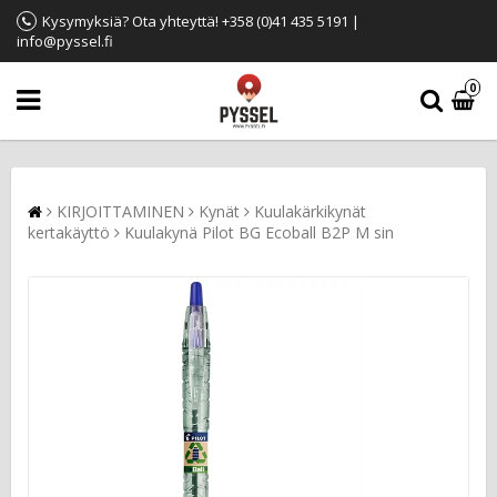
Kysymyksiä? Ota yhteyttä! +358 (0)41 435 5191 |
info@pyssel.fi
0
KIRJOITTAMINEN
Kynät
Kuulakärkikynät
kertakäyttö
Kuulakynä Pilot BG Ecoball B2P M sin