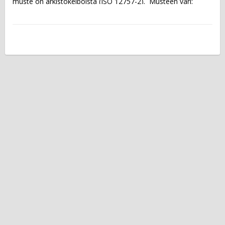
muste on arkistokelpoista (ISO 12757-2).  Musteen väri: 
sininen Kärki: 1,0 mm Viivan leveys: 0,27 mm