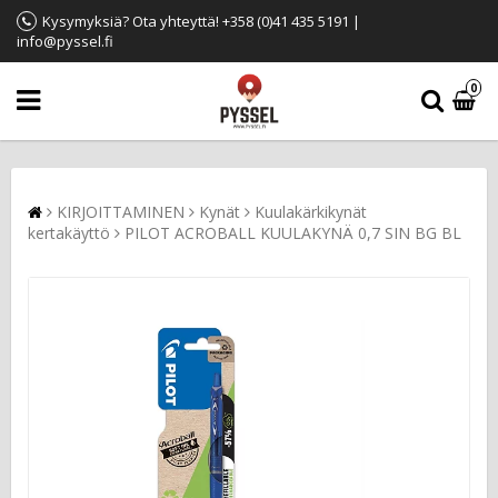
Kysymyksiä? Ota yhteyttä! +358 (0)41 435 5191 |
info@pyssel.fi
0
KIRJOITTAMINEN
Kynät
Kuulakärkikynät
kertakäyttö
PILOT ACROBALL KUULAKYNÄ 0,7 SIN BG BL