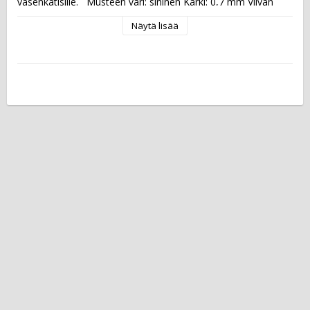
vasenkätisille.   Musteen väri: sininen Kärki: 0,7 mm Viivan 
leveys: 0,25 mm  Tuotteeseen on saatavana täyttösäiliö. 
Näytä lisää
Pakkaus on täysin muovivapaa.