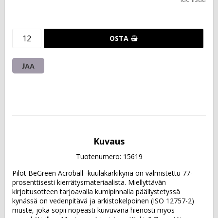
OSTA
JAA
Kuvaus
Tuotenumero: 15619
Pilot BeGreen Acroball -kuulakärkikynä on valmistettu 77-
prosenttisesti kierrätysmateriaalista. Miellyttävän 
kirjoitusotteen tarjoavalla kumipinnalla päällystetyssä 
kynässä on vedenpitävä ja arkistokelpoinen (ISO 12757-2) 
muste, joka sopii nopeasti kuivuvana hienosti myös 