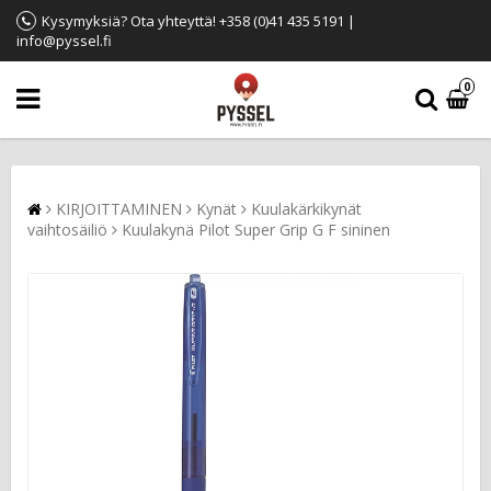
Kysymyksiä? Ota yhteyttä! +358 (0)41 435 5191 |
info@pyssel.fi
0
KIRJOITTAMINEN
Kynät
Kuulakärkikynät
vaihtosäiliö
Kuulakynä Pilot Super Grip G F sininen