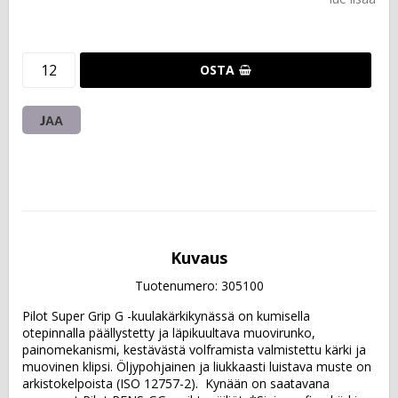
OSTA
JAA
Kuvaus
Tuotenumero: 305100
Pilot Super Grip G -kuulakärkikynässä on kumisella 
otepinnalla päällystetty ja läpikuultava muovirunko, 
painomekanismi, kestävästä volframista valmistettu kärki ja 
muovinen klipsi. Öljypohjainen ja liukkaasti luistava muste on 
arkistokelpoista (ISO 12757-2).  Kynään on saatavana 