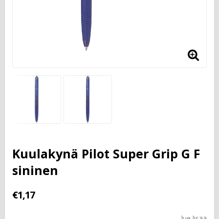
Kuulakynä Pilot Super Grip G F
sininen
€1,17
lue lisää