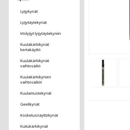
Lyijykynät
Lyijytäytekynät
Irtolyijyt lyijytäytekyniin
Kuulakärkikynät
kertakäyttö
Kuulakärkikynät
vaihtosäiliö
Kuulakärkikynien
vaihtosäiliöt
Kuulamustekynät
Geelikynät
Kosketusnäyttökynät
Kuitukärkikynät