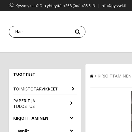
Kysymyksiä? Ota yhteyttä! +358 (0)41 435 5191 | info@pyssel.fi
TUOTTEET
KIRJOITTAMINEN
TOIMISTOTARVIKKEET
PAPERIT JA
TULOSTUS
KIRJOITTAMINEN
Kynät