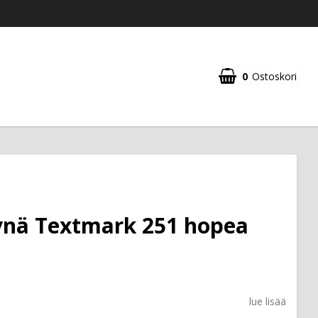
0
Ostoskori
Ostoskorisi on tyhjä
ynä Textmark 251 hopea
lue lisää