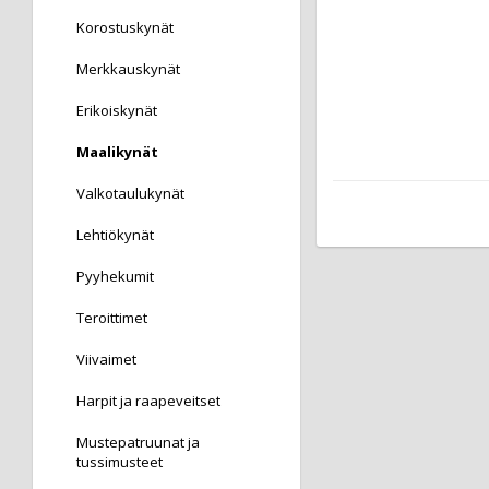
Korostuskynät
Merkkauskynät
Erikoiskynät
Maalikynät
Valkotaulukynät
Lehtiökynät
Pyyhekumit
Teroittimet
Viivaimet
Harpit ja raapeveitset
Mustepatruunat ja
tussimusteet