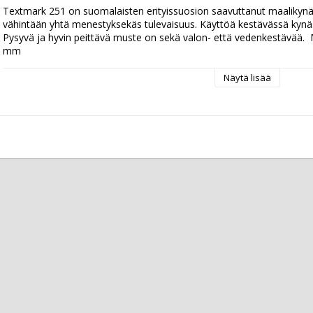
Textmark 251 on suomalaisten erityissuosion saavuttanut maalikynä, jo
vähintään yhtä menestyksekäs tulevaisuus. Käyttöä kestävässä kynässä
Pysyvä ja hyvin peittävä muste on sekä valon- että vedenkestävää.  M
mm
Näytä lisää