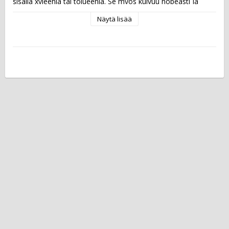
sisällä xyleeniä tai tolueenia. Se myös kuivuu nopeasti ja 
tarttuu lähes kaikenlaisille pinnoille, kuten paperille, 
Näytä lisää
kartongille, lasille, puulle, muoville ja metallille.   Musteen väri: 
musta Kärki: pyöreä Viivan leveys: 1,5 - 3,0 mm