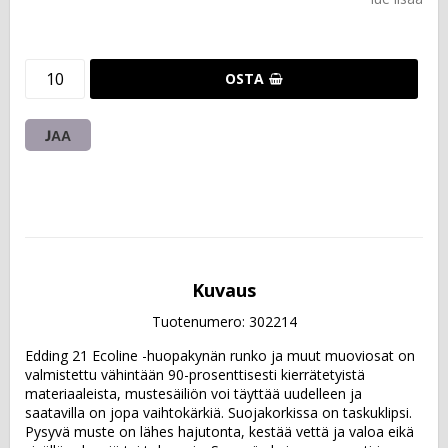
OSTA
JAA
Kuvaus
Tuotenumero: 302214
Edding 21 Ecoline -huopakynän runko ja muut muoviosat on 
valmistettu vähintään 90-prosenttisesti kierrätetyistä 
materiaaleista, mustesäiliön voi täyttää uudelleen ja 
saatavilla on jopa vaihtokärkiä. Suojakorkissa on taskuklipsi.  
Pysyvä muste on lähes hajutonta, kestää vettä ja valoa eikä 