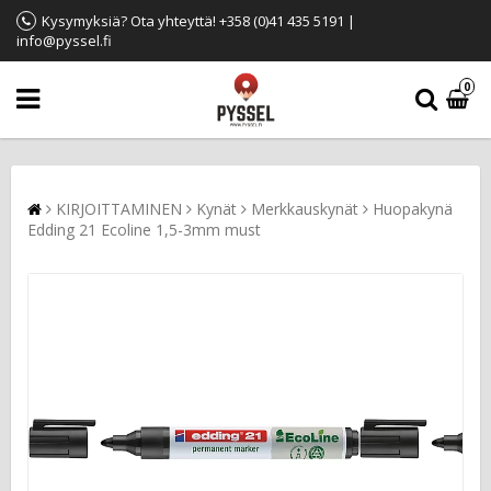
Kysymyksiä? Ota yhteyttä! +358 (0)41 435 5191 |
info@pyssel.fi
0
KIRJOITTAMINEN
Kynät
Merkkauskynät
Huopakynä
Edding 21 Ecoline 1,5-3mm must