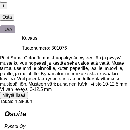
+
Osta
JAA
Kuvaus
Tuotenumero: 301076
Pilot Super Color Jumbo -huopakynän xyleenitön ja pysyvä
muste kuivuu nopeasti ja kestää sekä valoa että vettä. Muste
tarttuu useimmille pinnoille, kuten paperille, lasille, muoville,
puulle, ja metallille. Kynän alumiinirunko kestää kovaakin
käyttöä. Voit pidentää kynän elinikää uudelleentäyttämällä
mustesäiliön. Musteen väri: punainen Kärki: viisto 10-12,5 mm
Viivan leveys: 3-12,5 mm
Näytä lisää
Takaisin alkuun
Osoite
Pyssel Oy