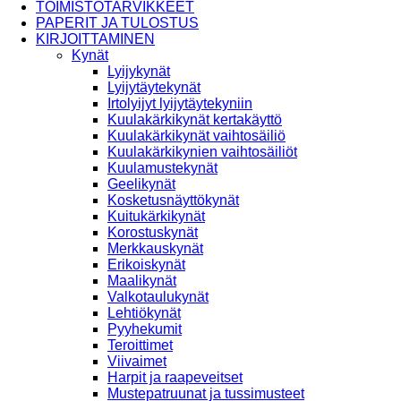
TOIMISTOTARVIKKEET
PAPERIT JA TULOSTUS
KIRJOITTAMINEN
Kynät
Lyijykynät
Lyijytäytekynät
Irtolyijyt lyijytäytekyniin
Kuulakärkikynät kertakäyttö
Kuulakärkikynät vaihtosäiliö
Kuulakärkikynien vaihtosäiliöt
Kuulamustekynät
Geelikynät
Kosketusnäyttökynät
Kuitukärkikynät
Korostuskynät
Merkkauskynät
Erikoiskynät
Maalikynät
Valkotaulukynät
Lehtiökynät
Pyyhekumit
Teroittimet
Viivaimet
Harpit ja raapeveitset
Mustepatruunat ja tussimusteet