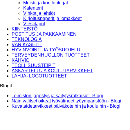
Muisti- ja konttorikirjat
Kalenterit
Vihkot ja lehtiöt
Kirjoituspaperit ja lomakkeet
Viestilaput
KIINTEISTÖ
POSTITUS JA PAKKAAMINEN
TEKNOLOGIA
VÄRIKASETIT
HYVINVOINTI JA TYÖSUOJELU
TERVEYDENHUOLLON TUOTTEET
KAHVIO
TEOLLISUUSTEIPIT
ASKARTELU JA KOULUTARVIKKEET
LAHJA- LOGOTUOTTEET
Blogit
Toimiston järjestys ja säilytysratkaisut - Blogi
Näin valitset oikeat työvälineet työympäristöön - Blogi
Kuvataidetarvikkeet päiväkoteihin ja kouluihin - Blogi