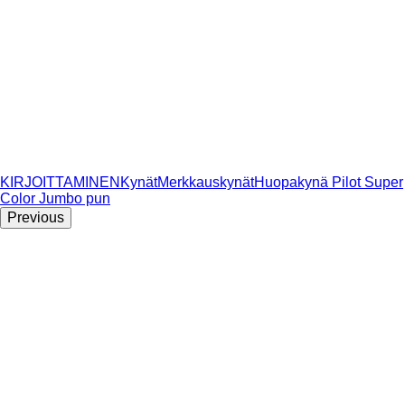
KIRJOITTAMINEN
Kynät
Merkkauskynät
Huopakynä Pilot Super
Color Jumbo pun
Previous