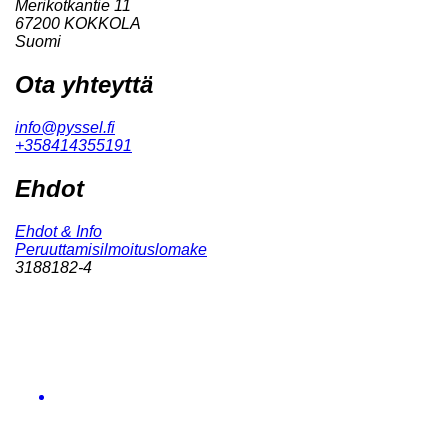
Merikotkantie 11
67200 KOKKOLA
Suomi
Ota yhteyttä
info@pyssel.fi
+358414355191
Ehdot
Ehdot & Info
Peruuttamisilmoituslomake
3188182-4
info@pyssel.fi
+358 (0)41 435 5191