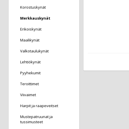
Korostuskynät
Merkkauskynät
Erikoiskynät
Maalikynät
Valkotaulukynät
Lehtiökynät
Pyyhekumit
Teroittimet
Viivaimet
Harpit ja raapeveitset
Mustepatruunat ja
tussimusteet