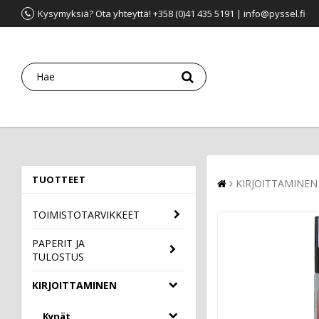
Kysymyksiä? Ota yhteyttä! +358 (0)41 435 5191 | info@pyssel.fi
TUOTTEET
KIRJOITTAMINEN
TOIMISTOTARVIKKEET
PAPERIT JA
TULOSTUS
KIRJOITTAMINEN
Kynät