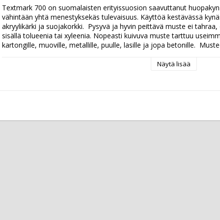
Textmark 700 on suomalaisten erityissuosion saavuttanut huopakynä, j
vähintään yhtä menestyksekäs tulevaisuus. Käyttöä kestävässä kynäs
akryylikärki ja suojakorkki.  Pysyvä ja hyvin peittävä muste ei tahraa
sisällä tolueenia tai xyleenia. Nopeasti kuivuva muste tarttuu useimmill
kartongille, muoville, metallille, puulle, lasille ja jopa betonille.  Mu
Näytä lisää