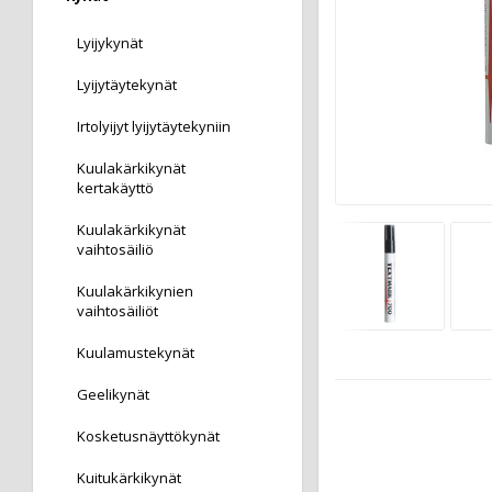
Lyijykynät
Lyijytäytekynät
Irtolyijyt lyijytäytekyniin
Kuulakärkikynät
kertakäyttö
Kuulakärkikynät
vaihtosäiliö
Kuulakärkikynien
vaihtosäiliöt
Kuulamustekynät
Geelikynät
Kosketusnäyttökynät
Kuitukärkikynät