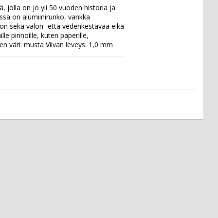
olla on jo yli 50 vuoden historia ja 
sä on alumiinirunko, vankka 
, on sekä valon- että vedenkestävää eikä 
e pinnoille, kuten paperille, 
steen väri: musta Viivan leveys: 1,0 mm