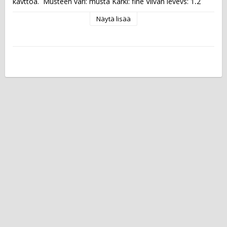
käyttöä.  Musteen väri: musta Kärki: fine Viivan leveys: 1,2 
mm
Näytä lisää