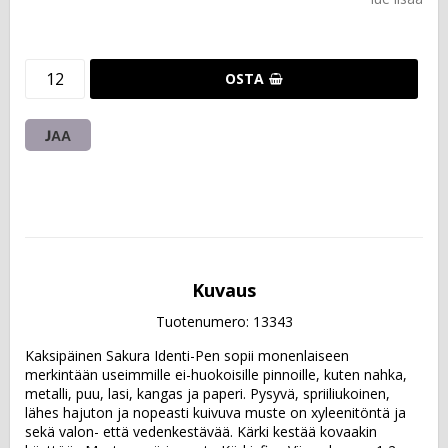
OSTA
JAA
Kuvaus
Tuotenumero: 13343
Kaksipäinen Sakura Identi-Pen sopii monenlaiseen 
merkintään useimmille ei-huokoisille pinnoille, kuten nahka, 
metalli, puu, lasi, kangas ja paperi. Pysyvä, spriiliukoinen, 
lähes hajuton ja nopeasti kuivuva muste on xyleenitöntä ja 
sekä valon- että vedenkestävää. Kärki kestää kovaakin 