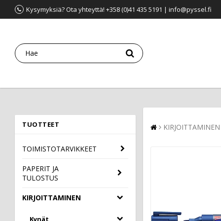
Kysymyksiä? Ota yhteyttä! +358 (0)41 435 5191 | info@pyssel.fi
TUOTTEET
KIRJOITTAMINEN
TOIMISTOTARVIKKEET
PAPERIT JA
TULOSTUS
KIRJOITTAMINEN
Kynät