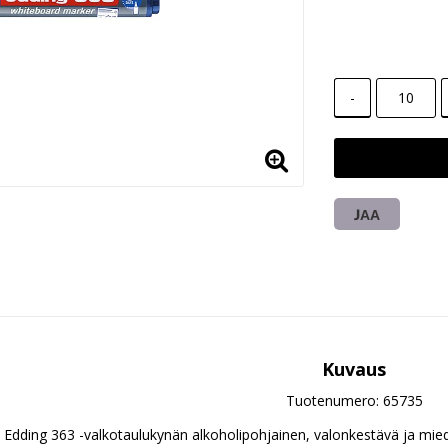
-
JAA
Kuvaus
Tuotenumero: 65735
Edding 363 -valkotaulukynän alkoholipohjainen, valonkestävä ja mied