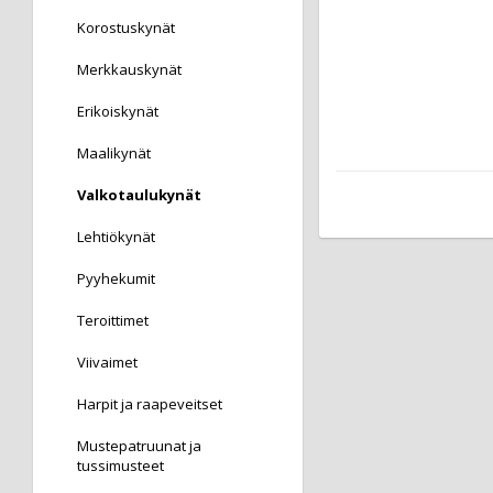
Korostuskynät
Merkkauskynät
Erikoiskynät
Maalikynät
Valkotaulukynät
Lehtiökynät
Pyyhekumit
Teroittimet
Viivaimet
Harpit ja raapeveitset
Mustepatruunat ja
tussimusteet