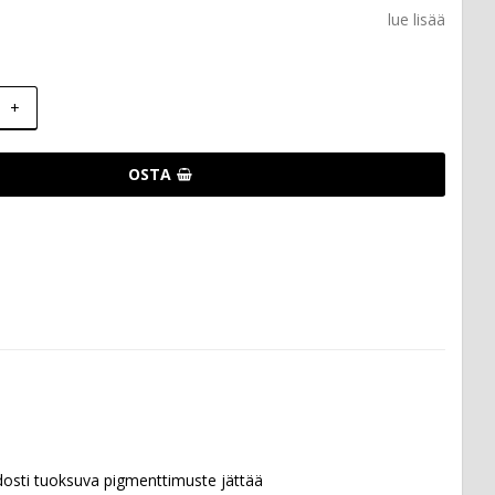
lue lisää
+
OSTA
osti tuoksuva pigmenttimuste jättää 