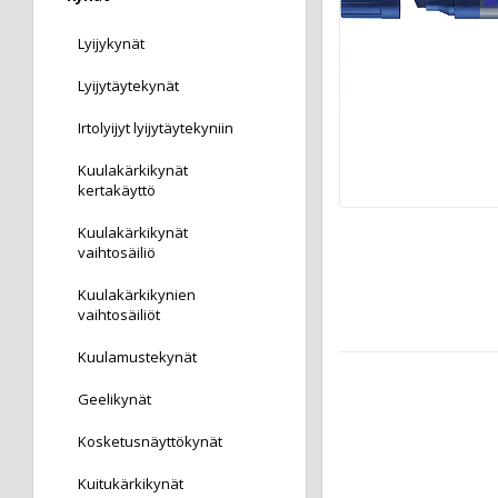
Lyijykynät
Lyijytäytekynät
Irtolyijyt lyijytäytekyniin
Kuulakärkikynät
kertakäyttö
Kuulakärkikynät
vaihtosäiliö
Kuulakärkikynien
vaihtosäiliöt
Kuulamustekynät
Geelikynät
Kosketusnäyttökynät
Kuitukärkikynät