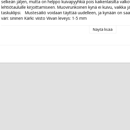
selkeän jäljen, mutta on helppo kuivapyyhkiä pois kaikenlaisilta valko
lehtiötauluille kirjoittamiseen. Muovirunkoinen kynä ei kuivu, vaikka jäi
taskuklipsi.   Mustesäiliö voidaan täyttää uudelleen, ja kynään on s
väri: sininen Kärki: viisto Viivan leveys: 1-5 mm
Näytä lisää