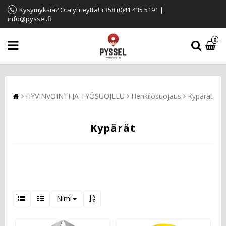
Kysymyksiä? Ota yhteyttä! +358 (0)41 435 5191 |
info@pyssel.fi
0
HYVINVOINTI JA TYÖSUOJELU
Henkilösuojaus
Kypärät
Kypärät
Nimi