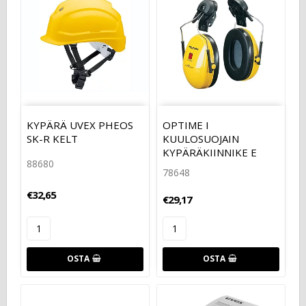
KYPÄRÄ UVEX PHEOS
OPTIME I
SK-R KELT
KUULOSUOJAIN
KYPÄRÄKIINNIKE E
88680
78648
€32,65
€29,17
OSTA
OSTA