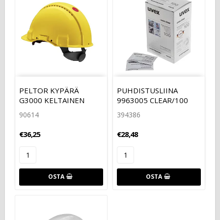
PELTOR KYPÄRÄ
PUHDISTUSLIINA
G3000 KELTAINEN
9963005 CLEAR/100
90614
394386
€36,25
€28,48
OSTA
OSTA