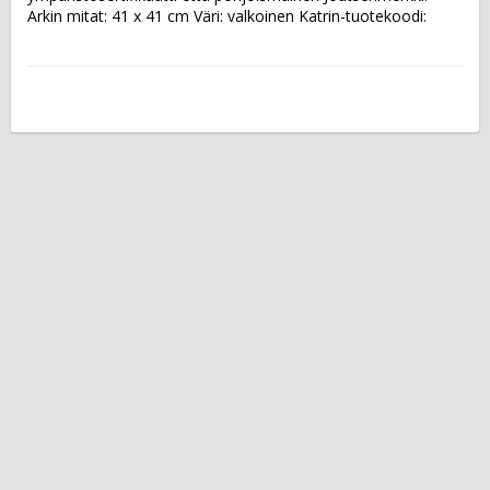
Arkin mitat: 41 x 41 cm Väri: valkoinen Katrin-tuotekoodi: 
55241  Laatikossa on 120 arkkia