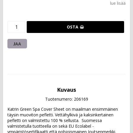
lue lisää
OSTA
JAA
Kuvaus
Tuotenumero: 206169
Katrin Green Spa Cover Sheet on maailman ensimmäinen 
täysin muoviton pefletti. Vettähylkivä ja kaksinkertainen 
pefletti on valmistettu 100 % sellusta.  Suomessa 
valmistetulla tuotteella on sekä EU Ecolabel -
ympäristösertifikaatti että pohjoismainen Joutsenmerkki.  