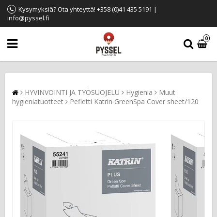
Kysymyksiä? Ota yhteyttä! +358 (0)41 435 5191 |
info@pyssel.fi
0
HYVINVOINTI JA TYÖSUOJELU
Hygienia
Muut
hygieniatuotteet
Pefletti Katrin GreenSpa Cover sheet/120