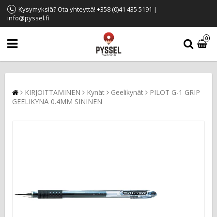
Kysymyksiä? Ota yhteyttä! +358 (0)41 435 5191 |
info@pyssel.fi
0
KIRJOITTAMINEN
Kynät
Geelikynät
PILOT G-1 GRIP
GEELIKYNÄ 0.4MM SININEN