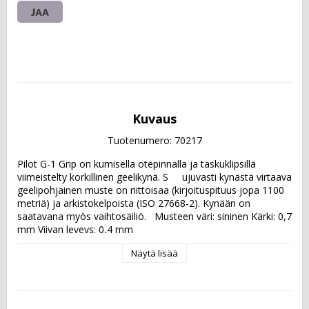
JAA
Kuvaus
Tuotenumero: 70217
Pilot G-1 Grip on kumisella otepinnalla ja taskuklipsillä 
viimeistelty korkillinen geelikynä. S     ujuvasti kynästä virtaava 
geelipohjainen muste on riittoisaa (kirjoituspituus jopa 1100 
metriä) ja arkistokelpoista (ISO 27668-2). Kynään on 
saatavana myös vaihtosäiliö.   Musteen väri: sininen Kärki: 0,7 
mm Viivan leveys: 0,4 mm
Näytä lisää