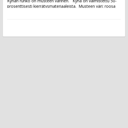
Kynän runko on musteen värinen.   Kynä on valmistettu 50-
prosenttisesti kierrätysmateriaaleista.  Musteen väri: roosa 
Kärki: viisto Viivan leveys: 3,3 mm