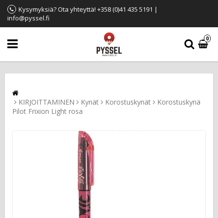
Kysymyksiä? Ota yhteyttä! +358 (0)41 435 5191 |
info@pyssel.fi
0
KIRJOITTAMINEN
Kynät
Korostuskynät
Korostuskynä
Pilot Frixion Light rosa