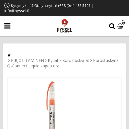
Kysymyksiä? Ota yhteyttä! +358 (0)41 435 5191 |
info@pyssel.fi
0
KIRJOITTAMINEN
Kynät
Korostuskynät
Korostuskynä
Q-Connect Liquid kapea ora