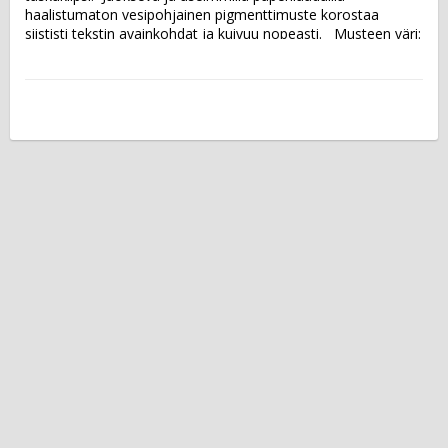
haalistumaton vesipohjainen pigmenttimuste korostaa 
siististi tekstin avainkohdat ja kuivuu nopeasti.   Musteen väri: 
oranssi Kärki: viisto Viivan leveys: 1-4 mm