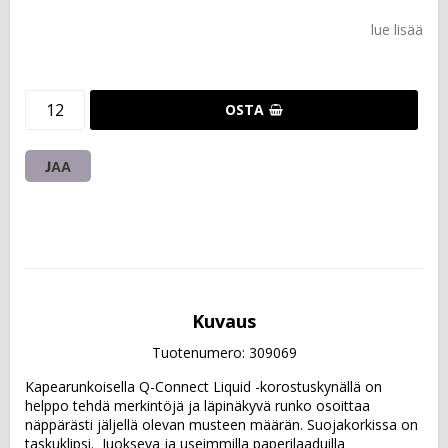
lue lisää
OSTA
JAA
Kuvaus
Tuotenumero: 309069
Kapearunkoisella Q-Connect Liquid -korostuskynällä on 
helppo tehdä merkintöjä ja läpinäkyvä runko osoittaa 
näppärästi jäljellä olevan musteen määrän. Suojakorkissa on 
taskuklipsi.  Juokseva ja useimmilla paperilaaduilla 