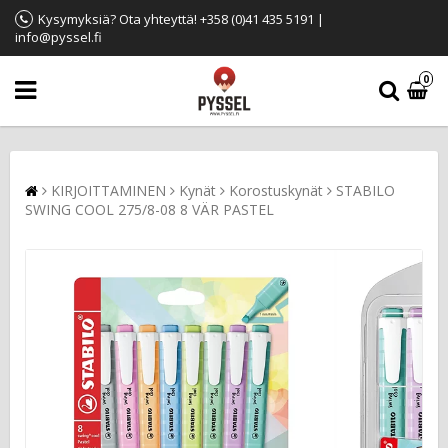
Kysymyksiä? Ota yhteyttä! +358 (0)41 435 5191 |
info@pyssel.fi
0
KIRJOITTAMINEN
Kynät
Korostuskynät
STABILO
SWING COOL 275/8-08 8 VÄR PASTEL