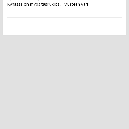
Kynässä on myös taskuklipsi.  Musteen väri: 
pastellivärilajitelma Kärki: viisto Viivan leveys: 1 + 4 mm.  
Blisterpakkauksessa on kahdeksan pastellisävyisen kynän 
värilajitelma.