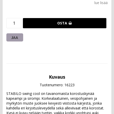
lue lisää
OSTA
JAA
Kuvaus
Tuotenumero: 16223
STABILO swing cool on tavanomaista korostuskynää 
kapeampi ja sirompi. Korkealaatuinen, vesipohjainen ja 
myrkytön muste juoksee kevyesti viistosta kärjestä, jonka 
kahdella eri kirjoitusleveydellä sekä alleviivaat että korostat. 
Kynä ei kuivu neljään tuntiin, vaikka korkki unohtuisi auki. 