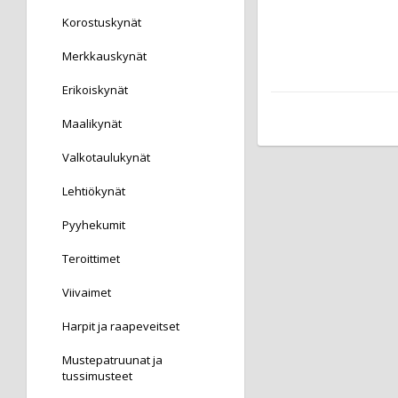
Korostuskynät
Merkkauskynät
Erikoiskynät
Maalikynät
Valkotaulukynät
Lehtiökynät
Pyyhekumit
Teroittimet
Viivaimet
Harpit ja raapeveitset
Mustepatruunat ja
tussimusteet