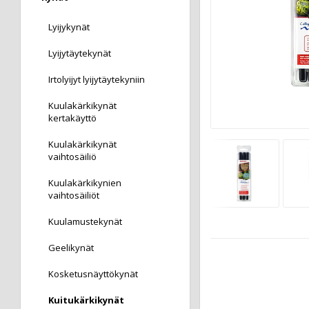
Lyijykynät
Lyijytäytekynät
Irtolyijyt lyijytäytekyniin
Kuulakärkikynät
kertakäyttö
Kuulakärkikynät
vaihtosäiliö
Kuulakärkikynien
vaihtosäiliöt
Kuulamustekynät
Geelikynät
Kosketusnäyttökynät
Kuitukärkikynät