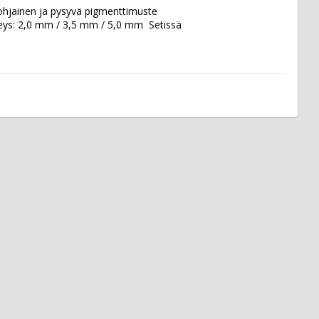
ipohjainen ja pysyvä pigmenttimuste 
veys: 2,0 mm / 3,5 mm / 5,0 mm  Setissä 