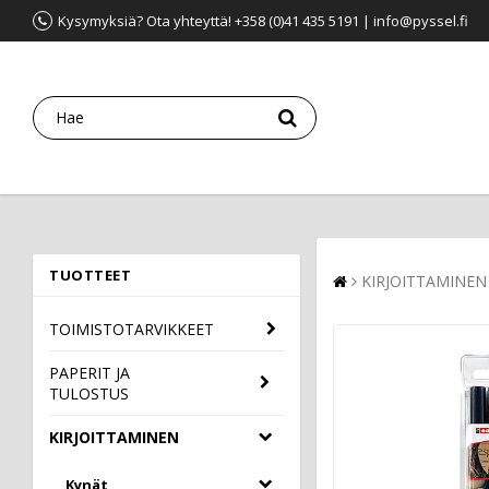
Kysymyksiä? Ota yhteyttä! +358 (0)41 435 5191 | info@pyssel.fi
TUOTTEET
KIRJOITTAMINEN
TOIMISTOTARVIKKEET
PAPERIT JA
TULOSTUS
KIRJOITTAMINEN
Kynät