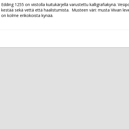
Edding 1255 on viistolla kuitukärjellä varustettu kalligrafiakynä. Ves
kestää sekä vettä että haalistumista.  Musteen väri: musta Viivan le
on kolme erikokoista kynää.