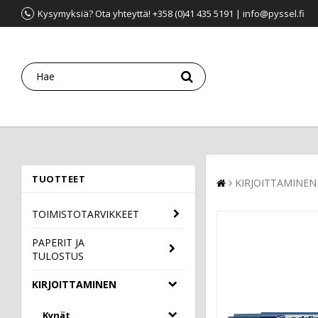
Kysymyksiä? Ota yhteyttä! +358 (0)41 435 5191 | info@pyssel.fi
TUOTTEET
KIRJOITTAMINEN
TOIMISTOTARVIKKEET
PAPERIT JA
TULOSTUS
KIRJOITTAMINEN
Kynät