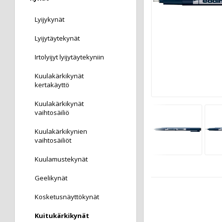
Lyijykynät
Lyijytäytekynät
Irtolyijyt lyijytäytekyniin
Kuulakärkikynät
kertakäyttö
Kuulakärkikynät
vaihtosäiliö
Kuulakärkikynien
vaihtosäiliöt
Kuulamustekynät
Geelikynät
Kosketusnäyttökynät
Kuitukärkikynät