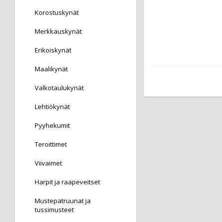
Korostuskynät
Merkkauskynät
Erikoiskynät
Maalikynät
Valkotaulukynät
Lehtiökynät
Pyyhekumit
Teroittimet
Viivaimet
Harpit ja raapeveitset
Mustepatruunat ja
tussimusteet