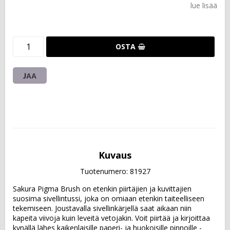
lue lisää
OSTA
JAA
Kuvaus
Tuotenumero: 81927
Sakura Pigma Brush on etenkin piirtäjien ja kuvittajien 
suosima sivellintussi, joka on omiaan etenkin taiteelliseen 
tekemiseen. Joustavalla sivellinkärjellä saat aikaan niin 
kapeita viivoja kuin leveitä vetojakin. Voit piirtää ja kirjoittaa 
kynällä lähes kaikenlaisille paperi- ja huokoisille pinnoille - 