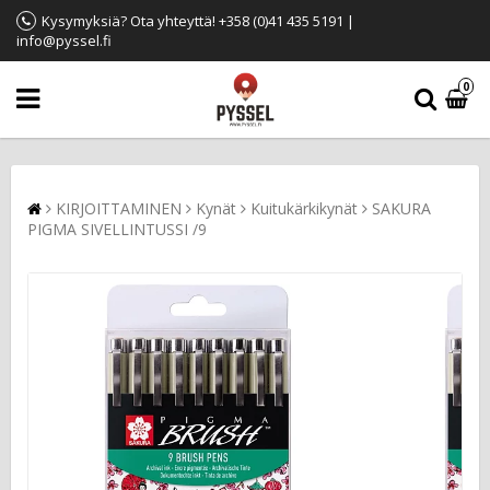
Kysymyksiä? Ota yhteyttä! +358 (0)41 435 5191 |
info@pyssel.fi
0
KIRJOITTAMINEN
Kynät
Kuitukärkikynät
SAKURA
PIGMA SIVELLINTUSSI /9