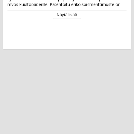
myös kuultopaperille. Patentoitu erikoispigmenttimuste on 
arkistokelpoista, happovapaata ja sekä veden- että 
Näytä lisää
valonkestävää eikä vuoda paperin läpi.  Musteen väri: 
värilajitelma Kärki: sivellin  Pakkauksessa on yhdeksän 
eriväristä kynää.