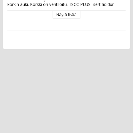
korkin auki. Korkki on ventiloitu.  ISCC PLUS -sertifioidun 
kynän runko ja korkki on valmistettu vähintään 90-
Näytä lisää
prosenttisesti biopohjaisesta muovista, jota tuotetaan 
uusiutuvista raaka-aineista.  Musteen väri: värilajitelma Kärki: 
sivellin Viivan leveys: 0-4 mm  Kartonkisessa 
blisterpakkauksessa on 12 kynän värilajitelma.