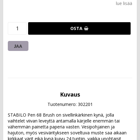
lue lisää
OSTA
JAA
Kuvaus
Tuotenumero: 302201
STABILO Pen 68 Brush on sivellinkärkinen kynä, jolla 
vaihtelet viivan leveyttä antamalla kärjelle enemmän tai 
vähemmän painetta paperia vasten. Vesipohjainen ja 
hajuton, myös vesiväritykseen soveltuva muste saa aikaan 
kirkkaat värit eikä kynä kuivu 24 tuntiin, vaikka unohtaisit 