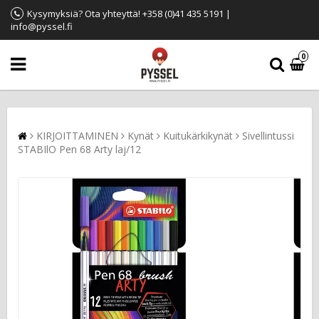
Kysymyksiä? Ota yhteyttä! +358 (0)41 435 5191 |
info@pyssel.fi
0
KIRJOITTAMINEN
Kynät
Kuitukärkikynät
Sivellintussi
STABIlO Pen 68 Arty laj/12