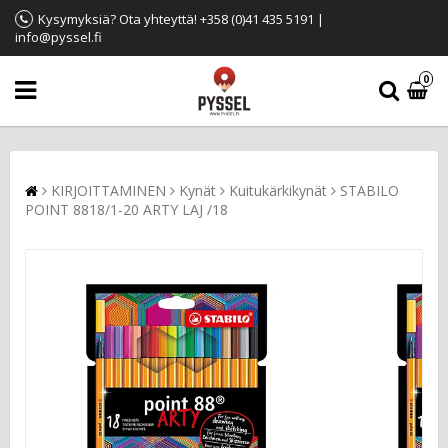
Kysymyksiä? Ota yhteyttä! +358 (0)41 435 5191 |
info@pyssel.fi
0
KIRJOITTAMINEN
Kynät
Kuitukärkikynät
STABILO
POINT 8818/1-20 ARTY LAJ /18