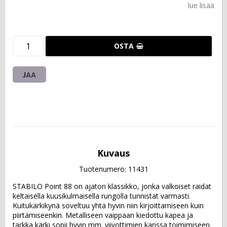
lue lisää
OSTA
JAA
Kuvaus
Tuotenumero: 11431
STABILO Point 88 on ajaton klassikko, jonka valkoiset raidat 
keltaisella kuusikulmaisella rungolla tunnistat varmasti. 
Kuitukärkikynä soveltuu yhtä hyvin niin kirjoittamiseen kuin 
piirtämiseenkin. Metalliseen vaippaan kiedottu kapea ja 
tarkka kärki sopii hyvin mm. viivottimien kanssa toimimiseen. 