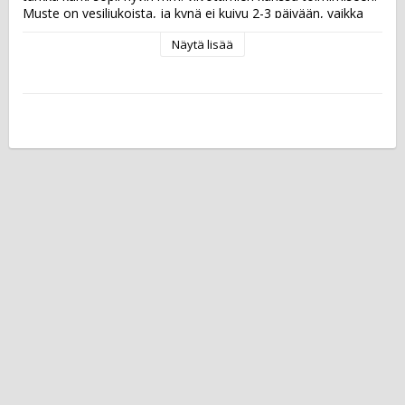
Muste on vesiliukoista, ja kynä ei kuivu 2-3 päivään, vaikka 
unohtaisit korkin auki. Korkki on ventiloitu.  ISCC PLUS -
Näytä lisää
sertifioidun kynän runko ja korkki on valmistettu vähintään 
90-prosenttisesti biopohjaisesta muovista, jota tuotetaan 
uusiutuvista raaka-aineista.  Musteen väri:  neonkeltainen, 
neonsininen, jäänvihreä, purppura, aprikoosi, vihreä, 
punainen, sininen, keltainen, ruskea, musta, turkoosi, oranssi, 
pinkki, liila, vaalealiila, vaaleaokra ja keskiharmaa Viivan 
leveys: 0,4 mm  Blisterpakkauksessa on 18 kynän 
värilajitelma.