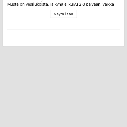
Muste on vesiliukoista, ja kynä ei kuivu 2-3 päivään, vaikka 
unohtaisit korkin auki. Korkki on ventiloitu.  ISCC PLUS -
Näytä lisää
sertifioidun kynän runko ja korkki on valmistettu vähintään 
90-prosenttisesti biopohjaisesta muovista, jota tuotetaan 
uusiutuvista raaka-aineista.  Musteen väri: pinkki Viivan leveys: 
0,4 mm