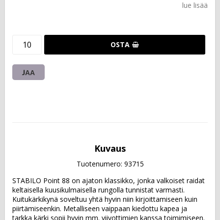
lue lisää
OSTA
JAA
Kuvaus
Tuotenumero: 93715
STABILO Point 88 on ajaton klassikko, jonka valkoiset raidat 
keltaisella kuusikulmaisella rungolla tunnistat varmasti. 
Kuitukärkikynä soveltuu yhtä hyvin niin kirjoittamiseen kuin 
piirtämiseenkin. Metalliseen vaippaan kiedottu kapea ja 
tarkka kärki sopii hyvin mm. viivottimien kanssa toimimiseen. 