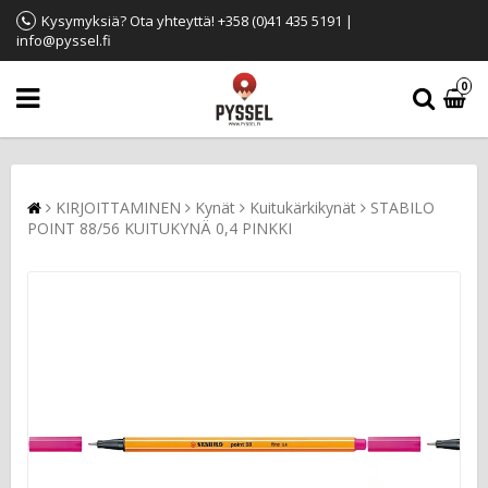
Kysymyksiä? Ota yhteyttä! +358 (0)41 435 5191 |
info@pyssel.fi
0
KIRJOITTAMINEN
Kynät
Kuitukärkikynät
STABILO
POINT 88/56 KUITUKYNÄ 0,4 PINKKI