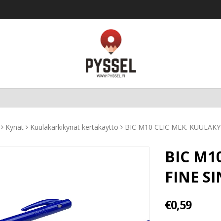
Kynät
Kuulakärkikynät kertakäyttö
BIC M10 CLIC MEK. KUULAKY
BIC M1
FINE S
€0,59