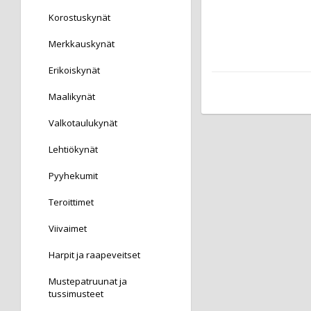
Korostuskynät
Merkkauskynät
Erikoiskynät
Maalikynät
Valkotaulukynät
Lehtiökynät
Pyyhekumit
Teroittimet
Viivaimet
Harpit ja raapeveitset
Mustepatruunat ja
tussimusteet