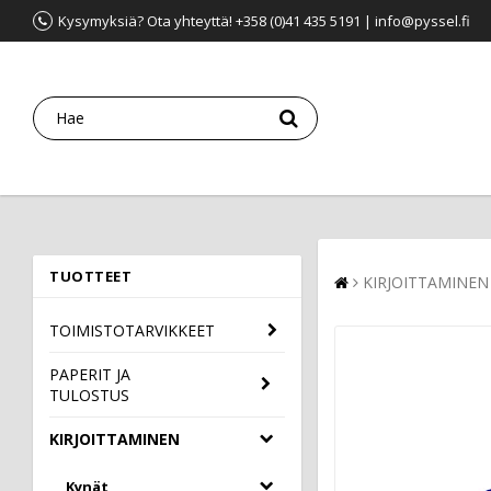
Kysymyksiä? Ota yhteyttä! +358 (0)41 435 5191 | info@pyssel.fi
TUOTTEET
KIRJOITTAMINEN
TOIMISTOTARVIKKEET
PAPERIT JA
TULOSTUS
KIRJOITTAMINEN
Kynät