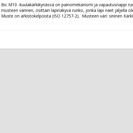
Bic M10 -kuulakärkikynässä on painomekanismi ja vapautusnappi rung
musteen värinen, osittain läpinäkyvä runko, jonka läpi näet jäljellä 
Muste on arkistokelpoista (ISO 12757-2).  Musteen väri: sininen Kärk