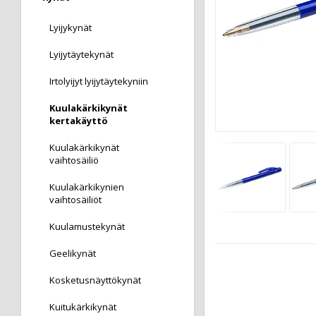
Lyijykynät
Lyijytäytekynät
Irtolyijyt lyijytäytekyniin
Kuulakärkikynät
kertakäyttö
Kuulakärkikynät
vaihtosäiliö
Kuulakärkikynien
vaihtosäiliöt
Kuulamustekynät
Geelikynät
Kosketusnäyttökynät
Kuitukärkikynät