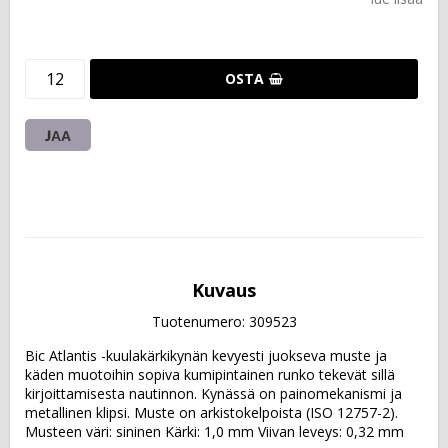
OSTA
JAA
Kuvaus
Tuotenumero: 309523
Bic Atlantis -kuulakärkikynän kevyesti juokseva muste ja 
käden muotoihin sopiva kumipintainen runko tekevät sillä 
kirjoittamisesta nautinnon. Kynässä on painomekanismi ja 
metallinen klipsi. Muste on arkistokelpoista (ISO 12757-2).  
Musteen väri: sininen Kärki: 1,0 mm Viivan leveys: 0,32 mm