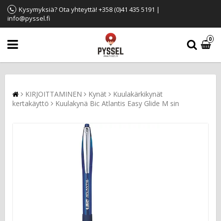
Kysymyksiä? Ota yhteyttä! +358 (0)41 435 5191 |
info@pyssel.fi
0
KIRJOITTAMINEN
Kynät
Kuulakärkikynät
kertakäyttö
Kuulakynä Bic Atlantis Easy Glide M sin