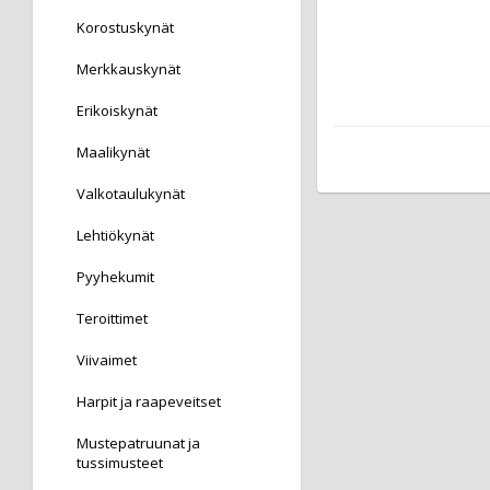
Korostuskynät
Merkkauskynät
Erikoiskynät
Maalikynät
Valkotaulukynät
Lehtiökynät
Pyyhekumit
Teroittimet
Viivaimet
Harpit ja raapeveitset
Mustepatruunat ja
tussimusteet