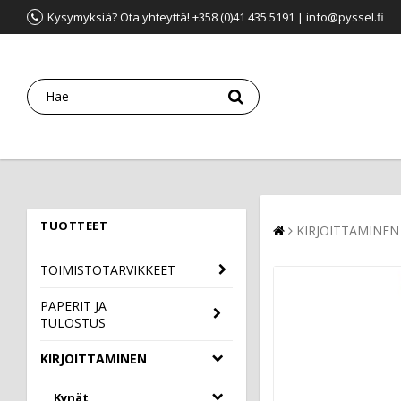
Kysymyksiä? Ota yhteyttä! +358 (0)41 435 5191 | info@pyssel.fi
TUOTTEET
KIRJOITTAMINEN
TOIMISTOTARVIKKEET
PAPERIT JA
TULOSTUS
KIRJOITTAMINEN
Kynät