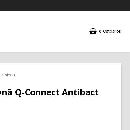
0
Ostoskori
 sininen
nä Q-Connect Antibact