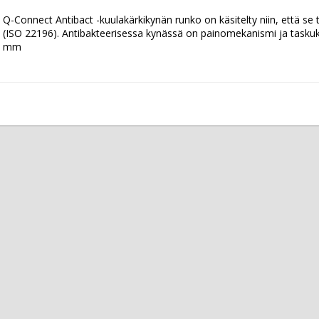
Q-Connect Antibact -kuulakärkikynän runko on käsitelty niin, että se t
(ISO 22196). Antibakteerisessa kynässä on painomekanismi ja taskuklip
mm