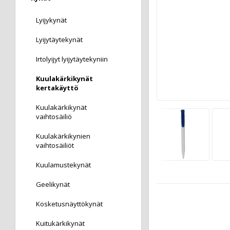
Lyijykynät
Lyijytäytekynät
Irtolyijyt lyijytäytekyniin
Kuulakärkikynät
kertakäyttö
Kuulakärkikynät
vaihtosäiliö
Kuulakärkikynien
vaihtosäiliöt
Kuulamustekynät
Geelikynät
Kosketusnäyttökynät
Kuitukärkikynät