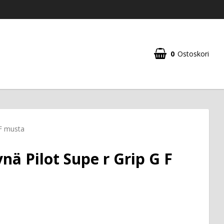
0
Ostoskori
Ostoskorisi on tyhjä
 F musta
nä Pilot Supe r Grip G F