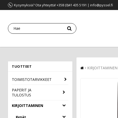
Kysymyksiä? Ota yhteyttä! +358 (0)41 435 5191 | info@pyssel.fi
TUOTTEET
KIRJOITTAMINEN
TOIMISTOTARVIKKEET
PAPERIT JA
TULOSTUS
KIRJOITTAMINEN
Kynät