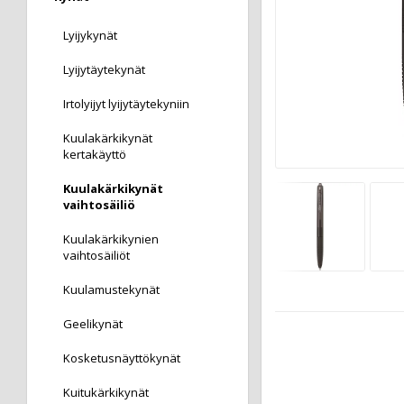
Lyijykynät
Lyijytäytekynät
Irtolyijyt lyijytäytekyniin
Kuulakärkikynät
kertakäyttö
Kuulakärkikynät
vaihtosäiliö
Kuulakärkikynien
vaihtosäiliöt
Kuulamustekynät
Geelikynät
Kosketusnäyttökynät
Kuitukärkikynät