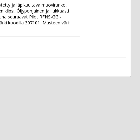
tetty ja läpikuultava muovirunko, 
lipsi. Öljypohjainen ja liukkaasti 
vana seuraavat Pilot RFNS-GG -
ärki koodilla 307101  Musteen väri: 