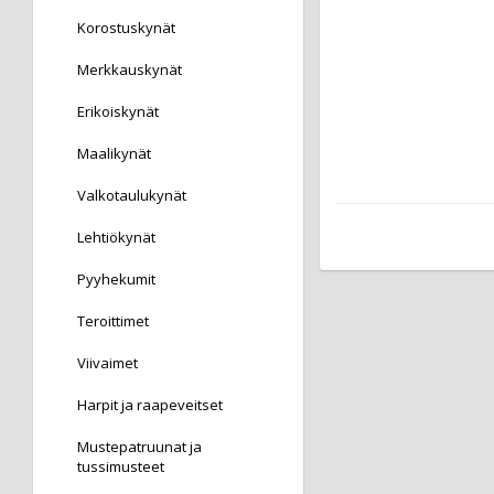
Korostuskynät
Merkkauskynät
Erikoiskynät
Maalikynät
Valkotaulukynät
Lehtiökynät
Pyyhekumit
Teroittimet
Viivaimet
Harpit ja raapeveitset
Mustepatruunat ja
tussimusteet