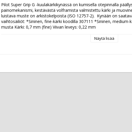
Pilot Super Grip G -kuulakärkikynässä on kumisella otepinnalla päällys
painomekanismi, kestävästä volframista valmistettu kärki ja muovinen k
luistava muste on arkistokelpoista (ISO 12757-2).  Kynään on saata
vaihtosäiliöt: *Sininen, fine-kärki koodilla 307111 *Sininen, medium-k
musta Kärki: 0,7 mm (fine) Viivan leveys: 0,22 mm
Näytä lisää