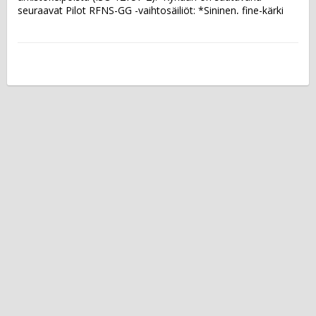
seuraavat Pilot RFNS-GG -vaihtosäiliöt: *Sininen, fine-kärki 
koodilla 307111 *Sininen, medium-kärki koodilla 307101  
Musteen väri: punainen Kärki: 0,7 mm (fine) Viivan leveys: 
0,22 mm