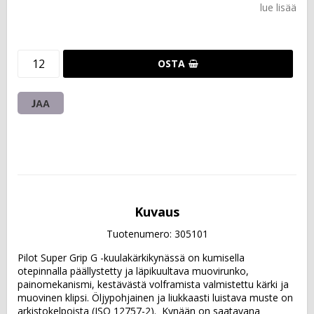
lue lisää
OSTA
JAA
Kuvaus
Tuotenumero: 305101
Pilot Super Grip G -kuulakärkikynässä on kumisella 
otepinnalla päällystetty ja läpikuultava muovirunko, 
painomekanismi, kestävästä volframista valmistettu kärki ja 
muovinen klipsi. Öljypohjainen ja liukkaasti luistava muste on 
arkistokelpoista (ISO 12757-2).  Kynään on saatavana 