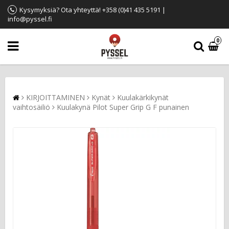
Kysymyksiä? Ota yhteyttä! +358 (0)41 435 5191 |
info@pyssel.fi
0
KIRJOITTAMINEN
Kynät
Kuulakärkikynät
vaihtosäiliö
Kuulakynä Pilot Super Grip G F punainen