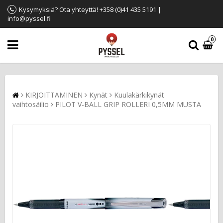
Kysymyksiä? Ota yhteyttä! +358 (0)41 435 5191 |
info@pyssel.fi
0
KIRJOITTAMINEN
Kynät
Kuulakärkikynät
vaihtosäiliö
PILOT V-BALL GRIP ROLLERI 0,5MM MUSTA