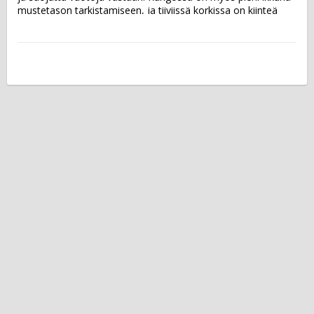
mustetason tarkistamiseen, ja tiiviissä korkissa on kiinteä 
klipsi. Muste on arkistokelpoista (ISO 14145-2).  Musteen väri: 
musta Kärki: 0,5 mm Viivan leveys: 0,3 mm