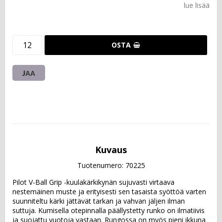
lue lisää
OSTA
JAA
Kuvaus
Tuotenumero: 70225
Pilot V-Ball Grip -kuulakärkikynän sujuvasti virtaava 
nestemäinen muste ja erityisesti sen tasaista syöttöä varten 
suunniteltu kärki jättävät tarkan ja vahvan jäljen ilman 
suttuja. Kumisella otepinnalla päällystetty runko on ilmatiivis 
ja suojattu vuotoja vastaan. Rungossa on myös pieni ikkuna 