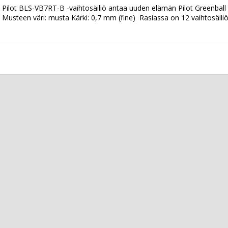
Pilot BLS-VB7RT-B -vaihtosäiliö antaa uuden elämän Pilot Greenball -ja 
Musteen väri: musta Kärki: 0,7 mm (fine)  Rasiassa on 12 vaihtosäiliö