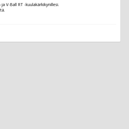
V-Ball RT -kuulakärkikynillesi.  
tä.