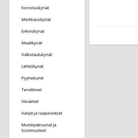
Korostuskynät
Merkkauskynät
Erikoiskynät
Maalikynät
Valkotaulukynät
Lehtiökynät
Pyyhekumit
Teroittimet
Viivaimet
Harpit ja raapeveitset
Mustepatruunat ja
tussimusteet