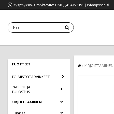
Kysymyksiä? Ota yhteyttä! +358 (0)41 435 5191 | info@pyssel.fi
TUOTTEET
KIRJOITTAMINEN
TOIMISTOTARVIKKEET
PAPERIT JA
TULOSTUS
KIRJOITTAMINEN
Kynät