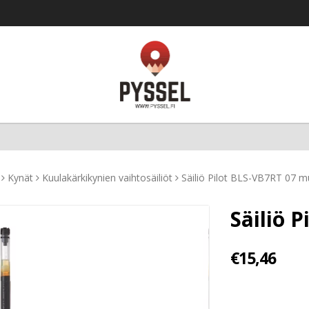
Kynät
Kuulakärkikynien vaihtosäiliöt
Säiliö Pilot BLS-VB7RT 07 m
Säiliö 
€15,46