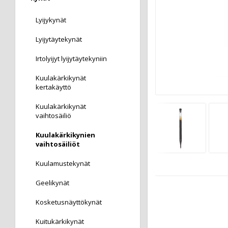
Lyijykynät
Lyijytäytekynät
Irtolyijyt lyijytäytekyniin
Kuulakärkikynät
kertakäyttö
Kuulakärkikynät
vaihtosäiliö
Kuulakärkikynien
vaihtosäiliöt
Kuulamustekynät
Geelikynät
Kosketusnäyttökynät
Kuitukärkikynät