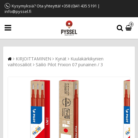
Kysymyksiä? Ota yhteyttä! +358 (0)41 435 5191 |
info@pyssel.fi
0
KIRJOITTAMINEN
Kynät
Kuulakärkikynien
vaihtosäiliöt
Säiliö Pilot Frixion 07 punainen / 3