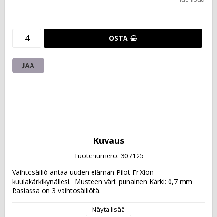
OSTA
JAA
Kuvaus
Tuotenumero: 307125
Vaihtosäiliö antaa uuden elämän Pilot FriXion -
kuulakärkikynällesi.  Musteen väri: punainen Kärki: 0,7 mm  
Rasiassa on 3 vaihtosäiliötä.
Näytä lisää