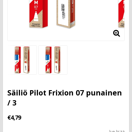
Säiliö Pilot Frixion 07 punainen
/ 3
€4,79
lue lisää