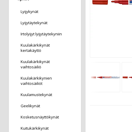
Lyijykynät
Lyijytäytekynät
Irtolyijyt lyijytäytekyniin
Kuulakärkikynät
kertakäyttö
Kuulakärkikynät
vaihtosäiliö
Kuulakärkikynien
vaihtosäiliöt
Kuulamustekynät
Geelikynät
Kosketusnäyttökynät
Kuitukärkikynät