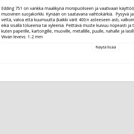
Edding 751 on vankka maalikynä monipuoliseen ja vaativaan käyttöön
muovinen suojakorkki. Kynään on saatavana vaihtokärkiä.  Pysyvä ja
vettä, valoa että kuumuutta (kaikki värit 400:n asteeseen asti, valko
eikä sisällä tolueenia tai xyleeniä. Peittävä muste kuivuu nopeasti ja tart
kuten paperille, kartongille, muoville, metallille, puulle, nahalle ja las
Viivan leveys: 1-2 mm
Näytä lisää