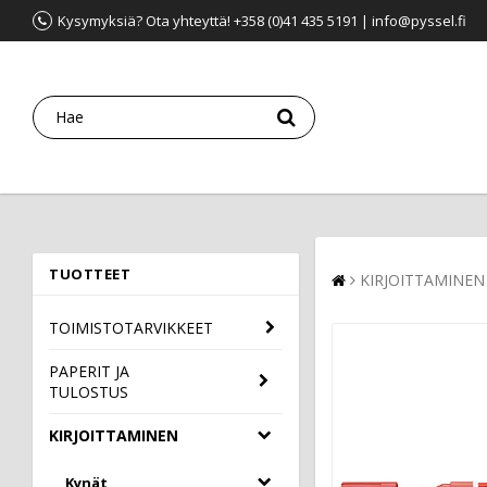
Kysymyksiä? Ota yhteyttä! +358 (0)41 435 5191 | info@pyssel.fi
TUOTTEET
KIRJOITTAMINEN
TOIMISTOTARVIKKEET
PAPERIT JA
TULOSTUS
KIRJOITTAMINEN
Kynät