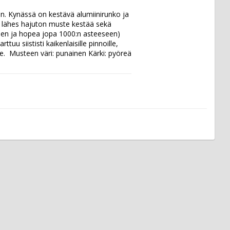
. Kynässä on kestävä alumiinirunko ja 
 lähes hajuton muste kestää sekä 
inen ja hopea jopa 1000:n asteeseen) 
tuu siististi kaikenlaisille pinnoille, 
ille.  Musteen väri: punainen Kärki: pyöreä 