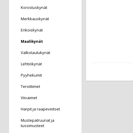
Korostuskynät
Merkkauskynät
Erikoiskynät
Maalikynät
Valkotaulukynät
Lehtiökynät
Pyyhekumit
Teroittimet
Viivaimet
Harpit ja raapeveitset
Mustepatruunat ja
tussimusteet