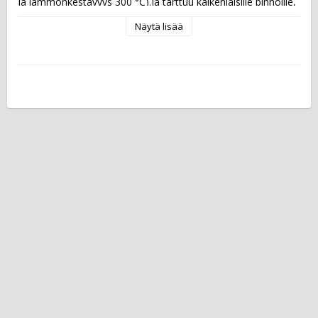
ja lämmönkestävyys 300 °C).ja tarttuu kaikenlaisille pinnoille, 
kuten paperille, kartongille, muoville, metallille, puulle, nahalle 
Näytä lisää
ja lasille. Liitumainen väriaine tarttuu jopa märille pinnoille ja 
ruosteiseen metalliin.   Musteen väri: musta Kärki: pyöreä 
Viivan leveys: 10 mm