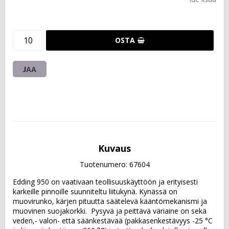
OSTA
JAA
Kuvaus
Tuotenumero: 67604
Edding 950 on vaativaan teollisuuskäyttöön ja erityisesti 
karkeille pinnoille suunniteltu liitukynä. Kynässä on 
muovirunko, kärjen pituutta säätelevä kääntömekanismi ja 
muovinen suojakorkki.  Pysyvä ja peittävä väriaine on sekä 
veden,- valon- että säänkestävää (pakkasenkestävyys -25 °C 