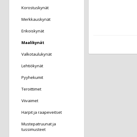
Korostuskynät
Merkkauskynät
Erikoiskynät
Maalikynät
Valkotaulukynät
Lehtiökynät
Pyyhekumit
Teroittimet
Viivaimet
Harpit ja raapeveitset
Mustepatruunat ja
tussimusteet