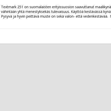
Textmark 251 on suomalaisten erityissuosion saavuttanut maalikynä, jo
vähintään yhtä menestyksekäs tulevaisuus. Käyttöä kestävässä kynässä
Pysyvä ja hyvin peittävä muste on sekä valon- että vedenkestävää.  M