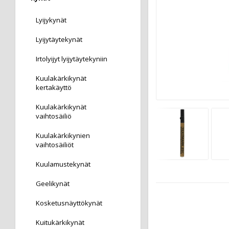
Lyijykynät
Lyijytäytekynät
Irtolyijyt lyijytäytekyniin
Kuulakärkikynät
kertakäyttö
Kuulakärkikynät
vaihtosäiliö
Kuulakärkikynien
vaihtosäiliöt
Kuulamustekynät
Geelikynät
Kosketusnäyttökynät
Kuitukärkikynät