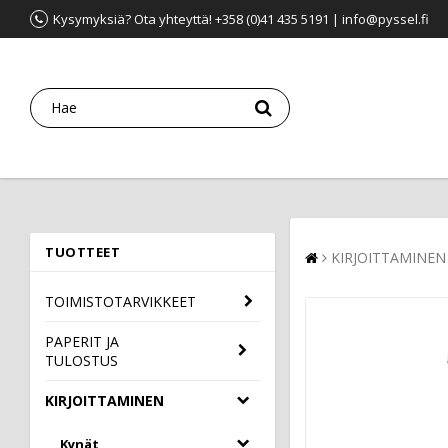
Kysymyksiä? Ota yhteyttä! +358 (0)41 435 5191 | info@pyssel.fi
TUOTTEET
KIRJOITTAMINEN
TOIMISTOTARVIKKEET
PAPERIT JA
TULOSTUS
KIRJOITTAMINEN
Kynät