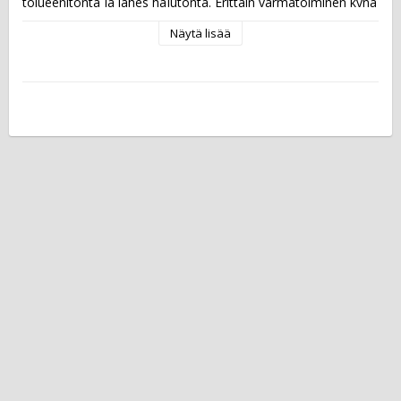
tolueenitonta ja lähes hajutonta. Erittäin varmatoiminen kynä 
ei kuivu, vaikka unohtaisit korkin auki jopa kolmeksi viikoksi.   
Näytä lisää
Musteen väri: musta Kärki: viisto Viivan leveys: 2,6 - 5,6 mm  
Pakkauksessa on neljän kynän värilajitelma.