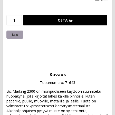
OSTA
JAA
Kuvaus
Tuotenumero: 71643
Bic Marking 2300 on monipuoliseen käyttöön suunniteltu 
huopakynä, jolla kirjoitat lähes kaikille pinnoille, kuten 
paperille, puulle, muoville, metallille ja lasille. Tuote on 
valmistettu 51-prosenttisesti kierrätysmateriaalista.  
Alkoholipohjainen pysyvä muste on xyleenitöntä, 