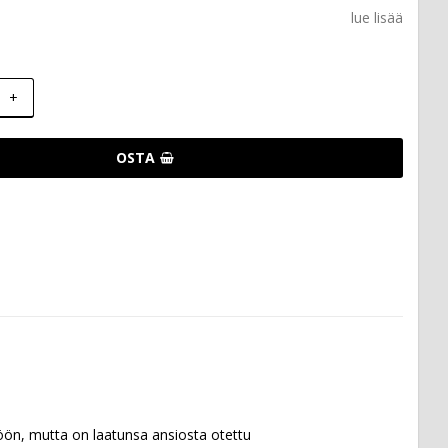
lue lisää
+
OSTA
öön, mutta on laatunsa ansiosta otettu 