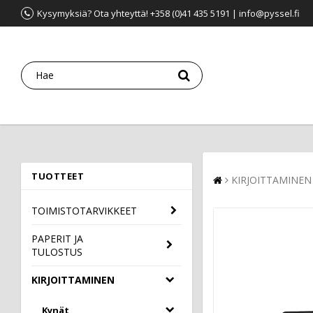
Kysymyksiä? Ota yhteyttä! +358 (0)41 435 5191 | info@pyssel.fi
TUOTTEET
KIRJOITTAMINEN
TOIMISTOTARVIKKEET
PAPERIT JA
TULOSTUS
KIRJOITTAMINEN
Kynät