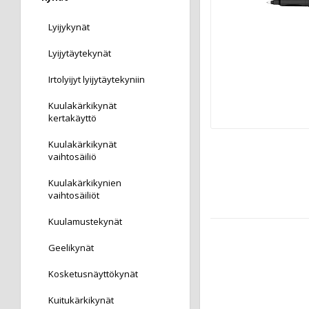
Lyijykynät
Lyijytäytekynät
Irtolyijyt lyijytäytekyniin
Kuulakärkikynät
kertakäyttö
Kuulakärkikynät
vaihtosäiliö
Kuulakärkikynien
vaihtosäiliöt
Kuulamustekynät
Geelikynät
Kosketusnäyttökynät
Kuitukärkikynät