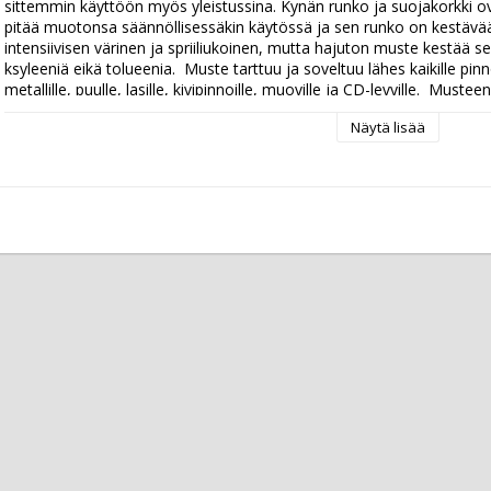
sittemmin käyttöön myös yleistussina. Kynän runko ja suojakorkki o
pitää muotonsa säännöllisessäkin käytössä ja sen runko on kestävä
intensiivisen värinen ja spriiliukoinen, mutta hajuton muste kestää sekä
ksyleeniä eikä tolueenia.  Muste tarttuu ja soveltuu lähes kaikille pinnoi
metallille, puulle, lasille, kivipinnoille, muoville ja CD-levyille.  Musteen
mm
Näytä lisää