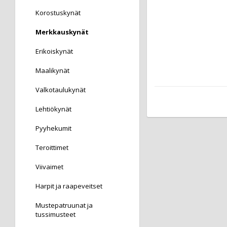
Korostuskynät
Merkkauskynät
Erikoiskynät
Maalikynät
Valkotaulukynät
Lehtiökynät
Pyyhekumit
Teroittimet
Viivaimet
Harpit ja raapeveitset
Mustepatruunat ja
tussimusteet