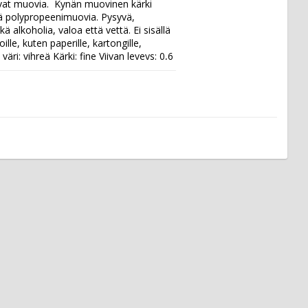
vat muovia.  Kynän muovinen kärki 
ä polypropeenimuovia. Pysyvä, 
 alkoholia, valoa että vettä. Ei sisällä 
lle, kuten paperille, kartongille, 
 väri: vihreä Kärki: fine Viivan leveys: 0,6 