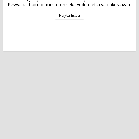
Pysyvä ja  hajuton muste on sekä veden- että valonkestävää   
eikä sisällä tolueenia tai xyleeniä. Muste tarttuusiististi 
Näytä lisää
kaikenlaisille pinnoille, kuten         paperille, kartongille, 
muoville, metallille,      puulle, nahalle ja lasille.  Musteen väri: 
punainen Kärki: pyöreä Viivan leveys: 3-4 mm