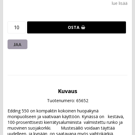
lue lisää
OSTA
JAA
Kuvaus
Tuotenumero: 65652
Edding 550 on kompaktin kokoinen huopakynä        
monipuoliseen ja vaativaan käyttöön. Kynässä on   kestävä, 
100-prosenttisesti kierrätysalumiinista  valmistettu runko ja 
muovinen suojakorkki.        Mustesäiliö voidaan täyttää 
uudelleen, ja kynään  on saatavana myös vaihtokärkiä.  