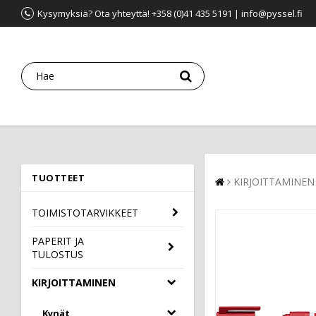
Kysymyksiä? Ota yhteyttä! +358 (0)41 435 5191 | info@pyssel.fi
TUOTTEET
KIRJOITTAMINEN
TOIMISTOTARVIKKEET
PAPERIT JA
TULOSTUS
KIRJOITTAMINEN
Kynät