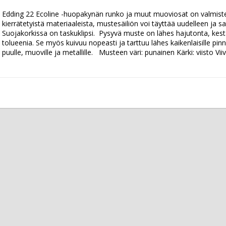
Edding 22 Ecoline -huopakynän runko ja muut muoviosat on valmistet
kierrätetyistä materiaaleista, mustesäiliön voi täyttää uudelleen ja saa
Suojakorkissa on taskuklipsi.  Pysyvä muste on lähes hajutonta, kestää 
tolueenia. Se myös kuivuu nopeasti ja tarttuu lähes kaikenlaisille pinnoil
puulle, muoville ja metallille.   Musteen väri: punainen Kärki: viisto V