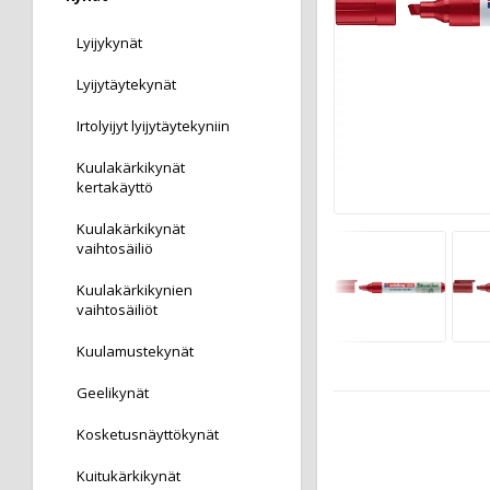
Lyijykynät
Lyijytäytekynät
Irtolyijyt lyijytäytekyniin
Kuulakärkikynät
kertakäyttö
Kuulakärkikynät
vaihtosäiliö
Kuulakärkikynien
vaihtosäiliöt
Kuulamustekynät
Geelikynät
Kosketusnäyttökynät
Kuitukärkikynät