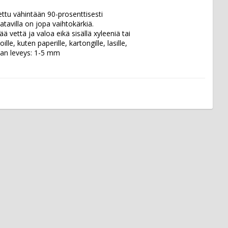
tu vähintään 90-prosenttisesti 
tavilla on jopa vaihtokärkiä. 
vettä ja valoa eikä sisällä xyleeniä tai 
le, kuten paperille, kartongille, lasille, 
iivan leveys: 1-5 mm