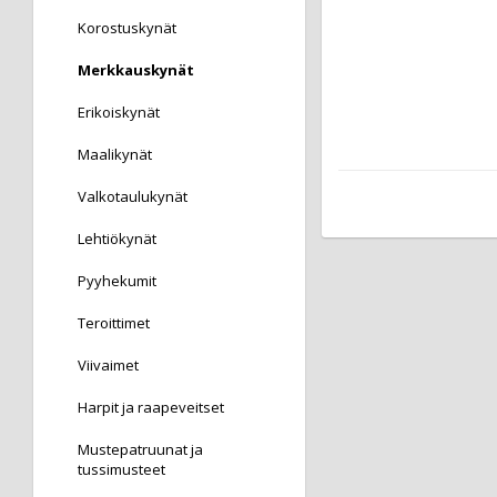
Korostuskynät
Merkkauskynät
Erikoiskynät
Maalikynät
Valkotaulukynät
Lehtiökynät
Pyyhekumit
Teroittimet
Viivaimet
Harpit ja raapeveitset
Mustepatruunat ja
tussimusteet