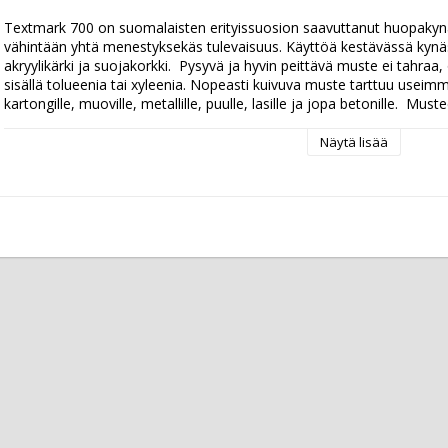
Textmark 700 on suomalaisten erityissuosion saavuttanut huopakynä, j
vähintään yhtä menestyksekäs tulevaisuus. Käyttöä kestävässä kynäs
akryylikärki ja suojakorkki.  Pysyvä ja hyvin peittävä muste ei tahraa
sisällä tolueenia tai xyleenia. Nopeasti kuivuva muste tarttuu useimmill
kartongille, muoville, metallille, puulle, lasille ja jopa betonille.  Mu
Näytä lisää