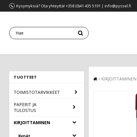
Kysymyksiä? Ota yhteyttä! +358 (0)41 435 5191 | info@pyssel.fi
TUOTTEET
KIRJOITTAMINEN
TOIMISTOTARVIKKEET
PAPERIT JA
TULOSTUS
KIRJOITTAMINEN
Kynät