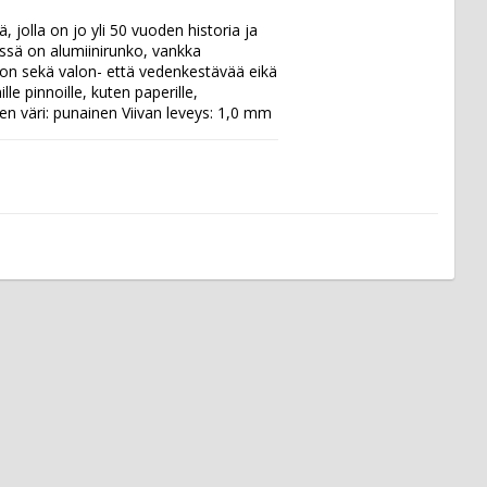
olla on jo yli 50 vuoden historia ja 
sä on alumiinirunko, vankka 
, on sekä valon- että vedenkestävää eikä 
e pinnoille, kuten paperille, 
steen väri: punainen Viivan leveys: 1,0 mm