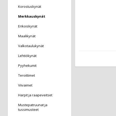
Korostuskynät
Merkkauskynät
Erikoiskynät
Maalikynät
Valkotaulukynät
Lehtiökynät
Pyyhekumit
Teroittimet
Viivaimet
Harpit ja raapeveitset
Mustepatruunat ja
tussimusteet