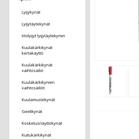
Lyijykynät
Lyijytäytekynät
Irtolyijyt lyijytäytekyniin
Kuulakärkikynät
kertakäyttö
Kuulakärkikynät
vaihtosäiliö
Kuulakärkikynien
vaihtosäiliöt
Kuulamustekynät
Geelikynät
Kosketusnäyttökynät
Kuitukärkikynät