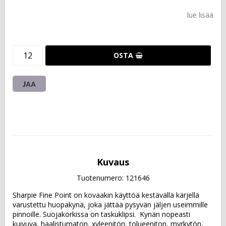
lue lisää
OSTA
JAA
Kuvaus
Tuotenumero: 121646
Sharpie Fine Point on kovaakin käyttöä kestävällä kärjellä 
varustettu huopakynä, joka jättää pysyvän jäljen useimmille 
pinnoille. Suojakorkissa on taskuklipsi.  Kynän nopeasti 
kuivuva, haalistumaton, xyleenitön, tolueeniton, myrkytön, 