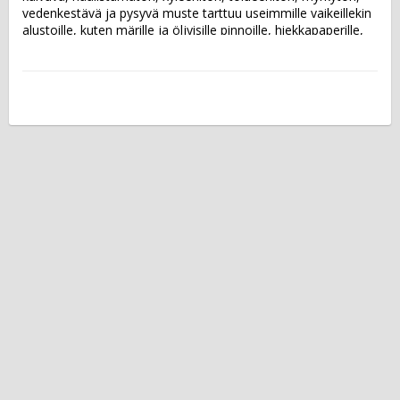
vedenkestävä ja pysyvä muste tarttuu useimmille vaikeillekin 
alustoille, kuten märille ja öljyisille pinnoille, hiekkapaperille, 
betonille, tiiliin, nahkapintoihin, posliiniin ja alumiinifolioon.  
Musteen väri: punainen Kärki: fine Viivan leveys: 1 mm