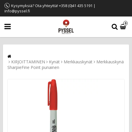
Kysymyksiä? Ota yhteyttä! +358 (0)41 435 5191 |
info@pyssel.fi
0
KIRJOITTAMINEN
Kynät
Merkkauskynät
Merkkauskynä
SharpieFine Point punainen