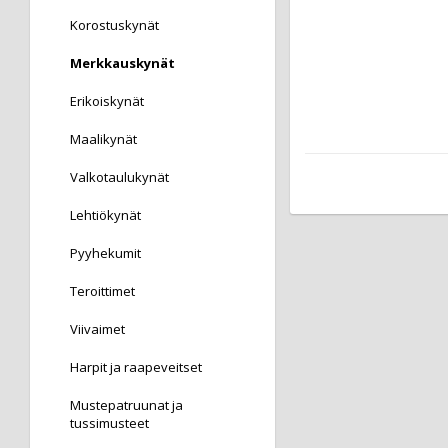
Korostuskynät
Merkkauskynät
Erikoiskynät
Maalikynät
Valkotaulukynät
Lehtiökynät
Pyyhekumit
Teroittimet
Viivaimet
Harpit ja raapeveitset
Mustepatruunat ja
tussimusteet