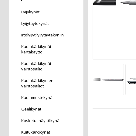
Lyijykynät
Lyijytäytekynät
Irtolyijyt lyijytäytekyniin
Kuulakärkikynät
kertakäyttö
Kuulakärkikynät
vaihtosäiliö
Kuulakärkikynien
vaihtosäiliöt
Kuulamustekynät
Geelikynät
Kosketusnäyttökynät
Kuitukärkikynät