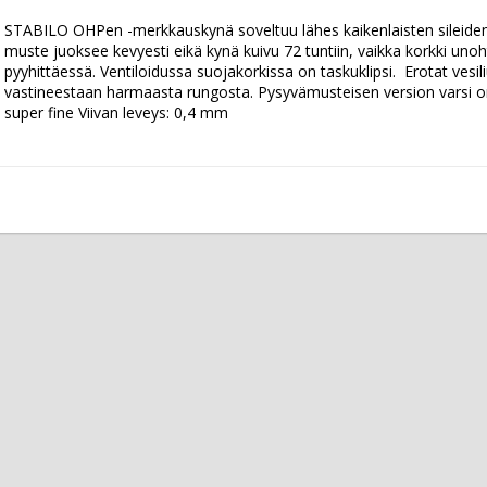
STABILO OHPen -merkkauskynä soveltuu lähes kaikenlaisten sileiden 
muste juoksee kevyesti eikä kynä kuivu 72 tuntiin, vaikka korkki unohtui
pyyhittäessä. Ventiloidussa suojakorkissa on taskuklipsi.  Erotat ves
vastineestaan harmaasta rungosta. Pysyvämusteisen version varsi on
super fine Viivan leveys: 0,4 mm