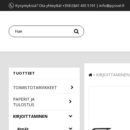
Kysymyksiä? Ota yhteyttä! +358 (0)41 435 5191 | info@pyssel.fi
TUOTTEET
KIRJOITTAMINEN
TOIMISTOTARVIKKEET
PAPERIT JA
TULOSTUS
KIRJOITTAMINEN
Kynät