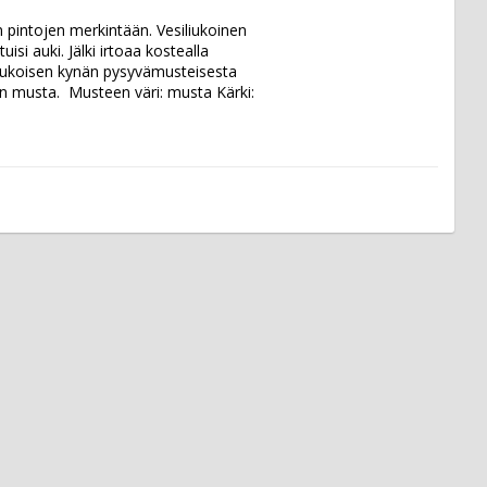
pintojen merkintään. Vesiliukoinen 
si auki. Jälki irtoaa kostealla 
iliukoisen kynän pysyvämusteisesta 
 musta.  Musteen väri: musta Kärki: 