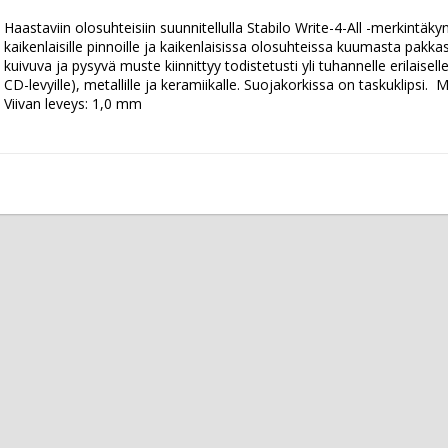
Haastaviin olosuhteisiin suunnitellulla Stabilo Write-4-All -merkintäkynä
kaikenlaisille pinnoille ja kaikenlaisissa olosuhteissa kuumasta pakk
kuivuva ja pysyvä muste kiinnittyy todistetusti yli tuhannelle erilaiselle
CD-levyille), metallille ja keramiikalle. Suojakorkissa on taskuklipsi.
Viivan leveys: 1,0 mm