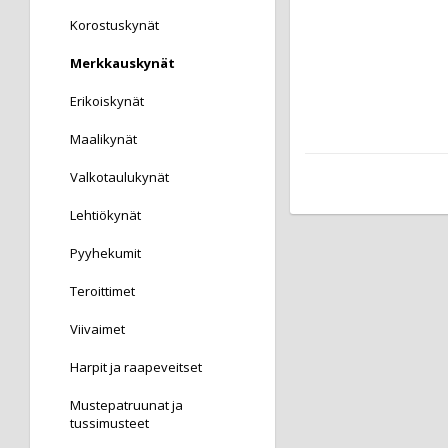
Korostuskynät
Merkkauskynät
Erikoiskynät
Maalikynät
Valkotaulukynät
Lehtiökynät
Pyyhekumit
Teroittimet
Viivaimet
Harpit ja raapeveitset
Mustepatruunat ja
tussimusteet