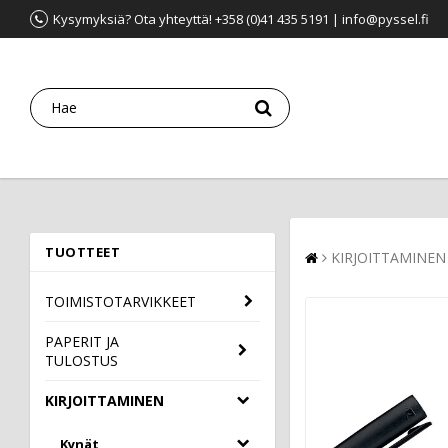
Kysymyksiä? Ota yhteyttä! +358 (0)41 435 5191 | info@pyssel.fi
TUOTTEET
KIRJOITTAMINEN
TOIMISTOTARVIKKEET
PAPERIT JA
TULOSTUS
KIRJOITTAMINEN
Kynät