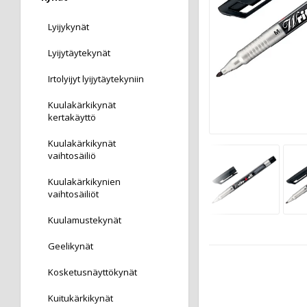
Lyijykynät
Lyijytäytekynät
Irtolyijyt lyijytäytekyniin
Kuulakärkikynät
kertakäyttö
Kuulakärkikynät
vaihtosäiliö
Kuulakärkikynien
vaihtosäiliöt
Kuulamustekynät
Geelikynät
Kosketusnäyttökynät
Kuitukärkikynät