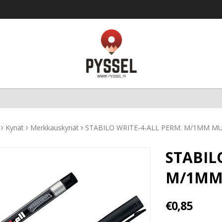
Kynät
Merkkauskynät
STABILO WRITE-4-ALL PERM. M/1MM M
STABIL
M/1MM
€0,85