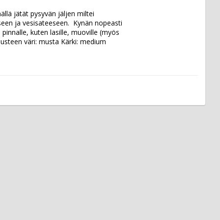
llä jätät pysyvän jäljen miltei 
aseen ja vesisateeseen.  Kynän nopeasti 
 pinnalle, kuten lasille, muoville (myös 
  Musteen väri: musta Kärki: medium 