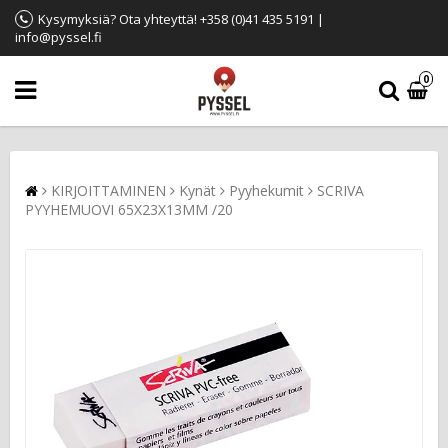
Kysymyksiä? Ota yhteyttä! +358 (0)41 435 5191 |
info@pyssel.fi
0
KIRJOITTAMINEN
Kynät
Pyyhekumit
SCRIVA
PYYHEMUOVI 65X23X13MM /20