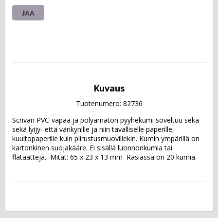
JAA
Kuvaus
Tuotenumero: 82736
Scrivan PVC-vapaa ja pölyämätön pyyhekumi soveltuu sekä 
sekä lyijy- että värikynille ja niin tavalliselle paperille, 
kuultopaperille kuin piirustusmuovillekin. Kumin ympärillä on 
kartonkinen suojakääre. Ei sisällä luonnonkumia tai 
flataatteja.  Mitat: 65 x 23 x 13 mm  Rasiassa on 20 kumia.