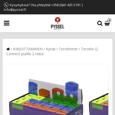
Kysymyksiä? Ota yhteyttä! +358 (0)41 435 5191 |
info@pyssel.fi
0
KIRJOITTAMINEN
Kynät
Teroittimet
Teroitin Q-
Connect purkki 2-reikä