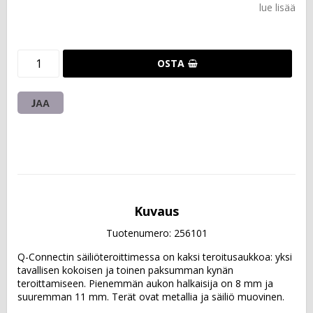
lue lisää
OSTA
JAA
Kuvaus
Tuotenumero: 256101
Q-Connectin säiliöteroittimessa on kaksi teroitusaukkoa: yksi 
tavallisen kokoisen ja toinen paksumman kynän 
teroittamiseen. Pienemmän aukon halkaisija on 8 mm ja 
suuremman 11 mm. Terät ovat metallia ja säiliö muovinen.