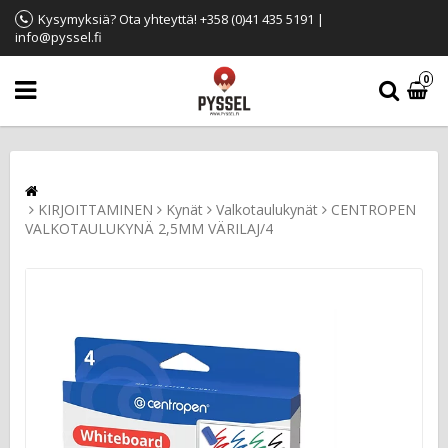
Kysymyksiä? Ota yhteyttä! +358 (0)41 435 5191 |
info@pyssel.fi
0
KIRJOITTAMINEN
Kynät
Valkotaulukynät
CENTROPEN
VALKOTAULUKYNÄ 2,5MM VÄRILAJ/4