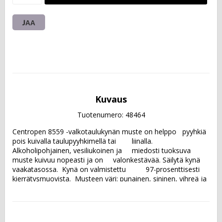
JAA
Kuvaus
Tuotenumero: 48464
Centropen 8559 -valkotaulukynän muste on helppo   pyyhkiä 
pois kuivalla taulupyyhkimellä tai        liinalla. 
Alkoholipohjainen, vesiliukoinen ja     miedosti tuoksuva 
muste kuivuu nopeasti ja on     valonkestävää. Säilytä kynä                       
vaakatasossa.  Kynä on valmistettu          97-prosenttisesti                                 
kierrätysmuovista.  Musteen väri: punainen, sininen, vihreä ja 
musta Kärki:                pyöreä Viivan leveys: 2,5                      
mm  Pakkauksessa on neljän kynän            värilajitelma.