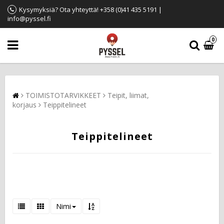
Kysymyksiä? Ota yhteyttä! +358 (0)41 435 5191 |
info@pyssel.fi
0
TOIMISTOTARVIKKEET
Teipit, liimat,
korjaus
Teippitelineet
Teippitelineet
Nimi