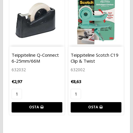
Teippiteline Q-Connect
Teippiteline Scotch C19
6-25mm/66M
Clip & Twist
632032
632002
€2,97
€8,63
OSTA
OSTA