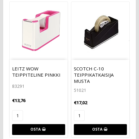
LEITZ WOW
SCOTCH C-10
TEIPPITELINE PINKKI
TEIPPIKATKAISIJA
MUSTA
83291
51021
€13,76
€17,02
OSTA
OSTA