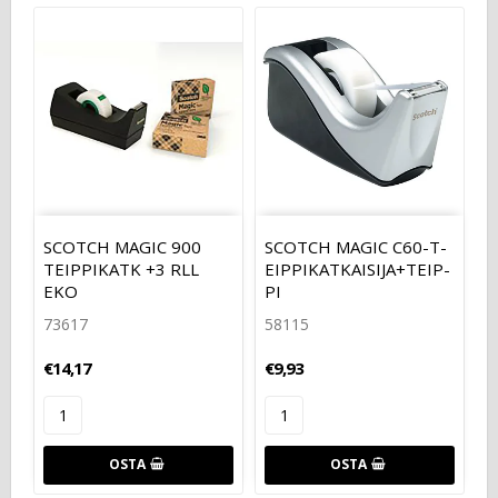
SCOTCH MAGIC 900
SCOTCH MAGIC C­6­0­-­T­
TEIPPIKATK +3 RLL
E­I­P­P­I­K­A­T­K­A­I­S­I­J­A­+­T­E­I­P­
EKO
P­I
73617
58115
€14,17
€9,93
OSTA
OSTA