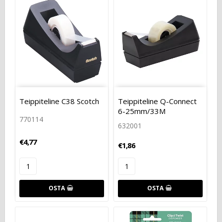
Teippiteline C38 Scotch
Teippiteline Q-Connect
6-25mm/33M
770114
632001
€4,77
€1,86
OSTA
OSTA