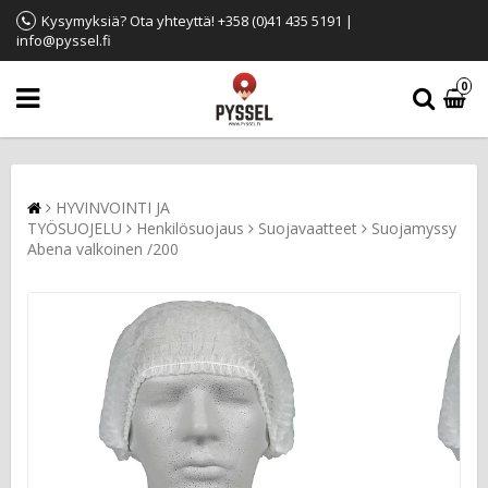
Kysymyksiä? Ota yhteyttä! +358 (0)41 435 5191 |
info@pyssel.fi
0
HYVINVOINTI JA
TYÖSUOJELU
Henkilösuojaus
Suojavaatteet
Suojamyssy
Abena valkoinen /200